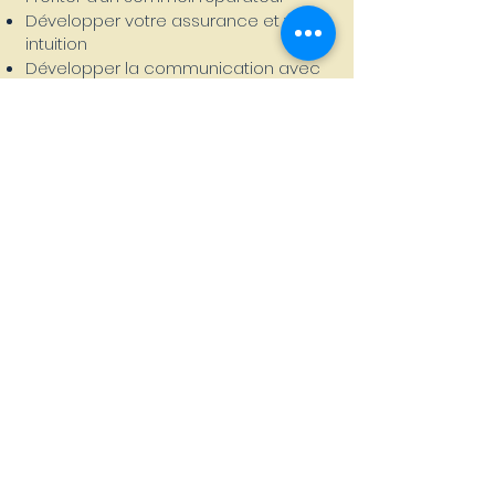
Développer votre assurance et votre
intuition
Développer la communication avec
votre bébé.
Augmenter les pensées positives
Positiver l’accouchement
Vous libérer des peurs de
l’accouchement
Renforcer le sentiment de contrôler
votre accouchement
Réduire le temps de travail
Apprendre à agir mentalement sur
les douleurs.
Je vous rappel que l’HypnoNatal vient en
complément d’un suivi médical par les
professionnels de santé (sage-femme,
gynécologue). Et cela ne remplace pas
la préparation à l’accouchement
classique.
Prendre RDV